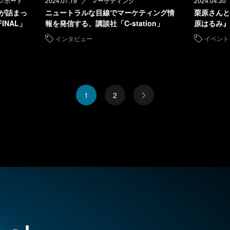
レポート
2024.07.19
マーケティング
2024.04.30
力が詰まっ
ニュートラルな目線でマーケティング情
栗原さんと
FINAL」
報を発信する、講談社「C-station」
原はるみ』
インタビュー
イベント
1
2