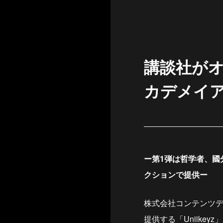
講談社が
カデメイア」
ー第1弾は哲学者、國
クションで提供ー
株式会社コンテンツデ
提供する「Uniik