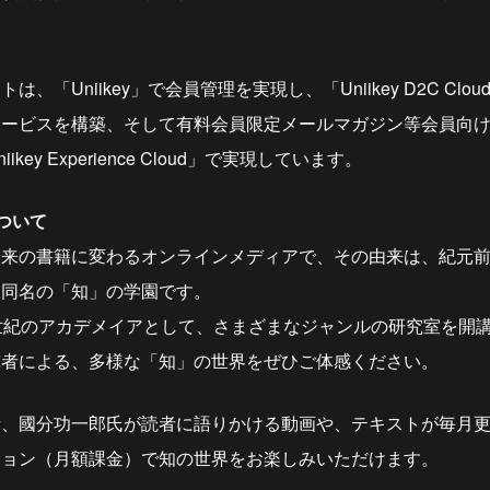
。
、「Uniikey」で会員管理を実現し、「Uniikey D2C Clo
サービスを構築、そして有料会員限定メールマガジン等会員向
key Experience Cloud」で実現しています。
ついて
来の書籍に変わるオンラインメディアで、その由来は、紀元前
た同名の「知」の学園です。
世紀のアカデメイアとして、さまざまなジャンルの研究室を開
究者による、多様な「知」の世界をぜひご体感ください。
者、國分功一郎氏が読者に語りかける動画や、テキストが毎月
ション（月額課金）で知の世界をお楽しみいただけます。