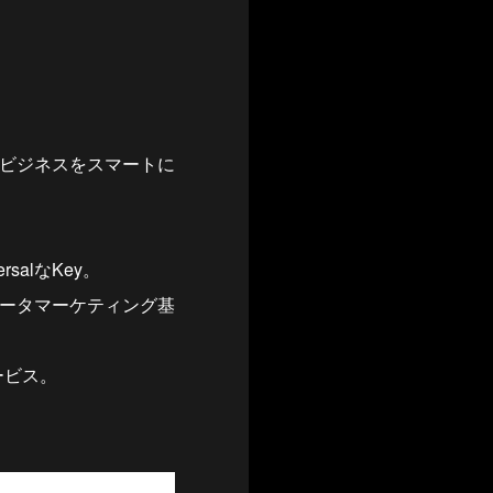
ンビジネスをスマートに
salなKey。
行うデータマーケティング基
ービス。