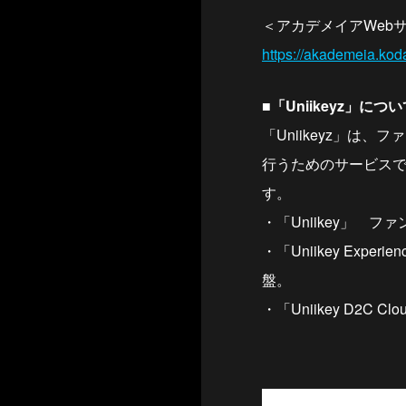
＜アカデメイアWeb
https://akademeia.kod
■「Uniikeyz」につ
「Uniikeyz」
行うためのサービスです
・「Uniikey」 フ
・「Uniikey Ex
盤。
・「Uniikey D2