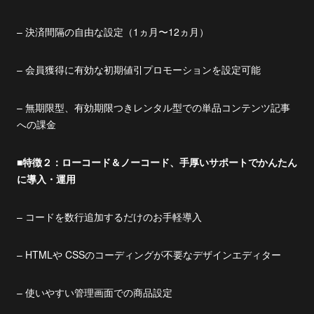
– 決済間隔の自由な設定（1ヵ月〜12ヵ月）
– 会員獲得に有効な初期値引プロモーションを設定可能
– 無期限型、有効期限つきレンタル型での単品コンテンツ記事
への課金
■特徴２：ローコード＆ノーコード、手厚いサポートでかんたん
に導入・運用
– コードを数行追加するだけのお手軽導入
– HTMLや CSSのコーディングが不要なデザインエディター
– 使いやすい管理画面での商品設定