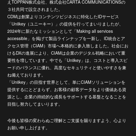
えTOPPAN株式会社、株式会社CARTA COMMUNICATIONSの
３社共同で設立されました。
CDMは創業よりコンテンツビジネスに特化したIDサービス
「Uniikey（ユニーキー）」の提供を行ってまいりましたが、
2024年に新たなミッションとして「Making all services
accessible」を掲げて製品ラインナップを一新し、ID統合とア
クセス管理（CIAM）市場へ本格的に参入致しました。社会にお
けるDXの進展により、CIAMは企業のデジタル戦略において重
要性を増しています。中でも「Uniikey」は、コストと導入スピ
ードのバランスに優れ、高度なセキュリティと使いやすさを兼
ね備えております。
「Uniikey」の目指す世界として、単にCIAMソリューションを
提供するにとどまらず、お客様の顧客データをより価値ある資
源とし、企業の持続的な成長をサポートする基盤となることを
目指し努力してまいります。
今後も皆様の変わらぬご理解とご支援を賜りますよう、心より
お願い申し上げます。